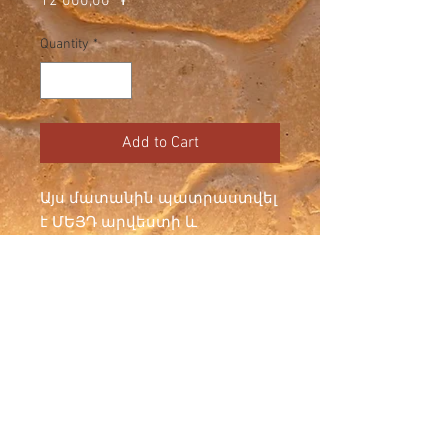
Price
12 000,00 ֏
Quantity
*
Add to Cart
Այս մատանին պատրաստվել
է ՄԵՅԴ արվեստի և
արհեստի հարթակի
վարպետների կողմից
հատուկ Տուն Արմենիի
համար։