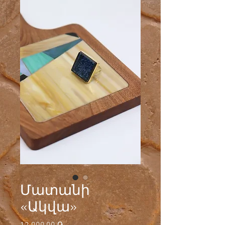
Մատանի
«Ակվա»